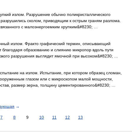
рупкий излом. Разрушение обычно поликристаллического
н разрушились сколом, приводящим к острым граням разлома.
 связанного с малоэнергоемким хрупким&#8230; …
очный излом. Фракто графический термин, описывающий
т благодаря образованию и слиянию микропор вдоль пути
язкого разрушения выглядит ямочной при высоком&#8230; …
Испытание на излом. Испытание, при котором образец сломан,
вооруженным глазом или с микроскопом малой мощности,
остав, размер зерна, толщину цементированного&#8230; …
дующая
→
7
8
9
10
11
12
13