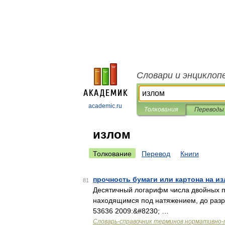
Словари и энциклоп
academic.ru
Толкования
Переводы
излом
Толкование
Перевод
Книги
прочность бумаги или картона на и
81
Десятичный логарифм числа двойных 
находящимся под натяжением, до разр
53636 2009:&#8230; …
Словарь-справочник терминов нормативно-