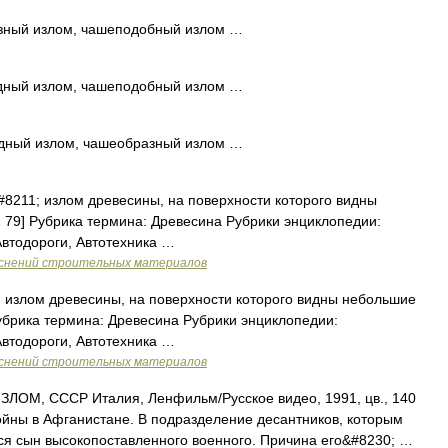
зный излом, чашеподобный излом …
дный излом, чашеподобный излом …
дный излом, чашеобразный излом …
8211; излом древесины, на поверхности которого видны
 79] Рубрика термина: Древесина Рубрики энциклопедии:
втодороги, Автотехника …
яснений строительных материалов
 излом древесины, на поверхности которого видны небольшие
убрика термина: Древесина Рубрики энциклопедии:
втодороги, Автотехника …
яснений строительных материалов
ОМ, СССР Италия, Ленфильм/Русское видео, 1991, цв., 140
ойны в Афганистане. В подразделение десантников, которым
ся сын высокопоставленного военного. Причина его&#8230; …