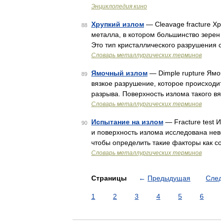
Энциклопедия кино
Хрупкий излом
— Cleavage fracture Х
88
металла, в котором большинство зере
Это тип кристаллического разрушения
Словарь металлургических терминов
Ямочный излом
— Dimple rupture Ям
89
вязкое разрушение, которое происходи
разрыва. Поверхность излома такого в
Словарь металлургических терминов
Испытание на излом
— Fracture test 
90
и поверхность излома исследована не
чтобы определить такие факторы как с
Словарь металлургических терминов
Страницы
←
Предыдущая
Сле
1
2
3
4
5
6