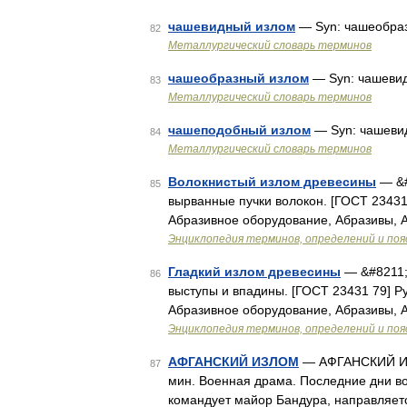
чашевидный излом
— Syn: чашеобра
82
Металлургический словарь терминов
чашеобразный излом
— Syn: чашеви
83
Металлургический словарь терминов
чашеподобный излом
— Syn: чашеви
84
Металлургический словарь терминов
Волокнистый излом древесины
— &#
85
вырванные пучки волокон. [ГОСТ 23431
Абразивное оборудование, Абразивы, А
Энциклопедия терминов, определений и по
Гладкий излом древесины
— &#8211;
86
выступы и впадины. [ГОСТ 23431 79] Р
Абразивное оборудование, Абразивы, А
Энциклопедия терминов, определений и по
АФГАНСКИЙ ИЗЛОМ
— АФГАНСКИЙ ИЗЛ
87
мин. Военная драма. Последние дни в
командует майор Бандура, направляет